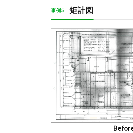
矩計図
事例5
Befor