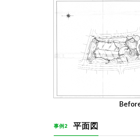
Befor
平面図
事例2